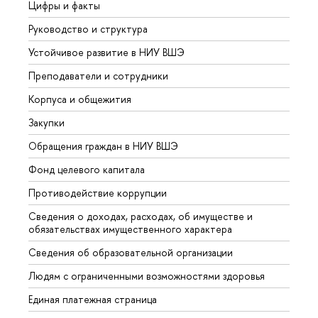
Цифры и факты
Лице
Руководство и структура
Довуз
Устойчивое развитие в НИУ ВШЭ
Олим
Преподаватели и сотрудники
Прием
Корпуса и общежития
Вышк
Закупки
Прием
Обращения граждан в НИУ ВШЭ
Аспир
Фонд целевого капитала
Допол
Противодействие коррупции
Центр
Сведения о доходах, расходах, об имуществе и
Бизне
обязательствах имущественного характера
Образ
Сведения об образовательной организации
Обрат
Людям с ограниченными возможностями здоровья
Единая платежная страница