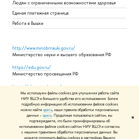
Людям с ограниченными возможностями здоровья
Единая платежная страница
Работа в Вышке
http://www.minobrnauki.gov.ru/
Министерство науки и высшего образования РФ
https://edu.gov.ru/
Министерство просвещения РФ
https://elearning.hse.ru/mooc
Массовые открытые онлайн-курсы
Мы используем файлы cookies для улучшения работы сайта
НИУ ВШЭ и большего удобства его использования. Более
подробную информацию об использовании файлов cookies
можно найти
здесь
, наши правила обработки персональных
© НИУ ВШЭ 1993–2026
Адреса и контакты
Условия
данных –
здесь
. Продолжая пользоваться сайтом, вы
✖
подтверждаете, что были проинформированы об
использования материалов
Политика конфиденциальности
использовании файлов cookies сайтом НИУ ВШЭ и согласны
Карта сайта
с нашими правилами обработки персональных данных. Вы
можете отключить файлы cookies в настройках Вашего