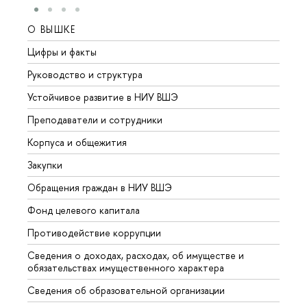
О ВЫШКЕ
ОБР
Цифры и факты
Лице
Руководство и структура
Довуз
Устойчивое развитие в НИУ ВШЭ
Олим
Преподаватели и сотрудники
Прием
Корпуса и общежития
Вышк
Закупки
Прием
Обращения граждан в НИУ ВШЭ
Аспир
Фонд целевого капитала
Допол
Противодействие коррупции
Центр
Сведения о доходах, расходах, об имуществе и
Бизне
обязательствах имущественного характера
Образ
Сведения об образовательной организации
Обрат