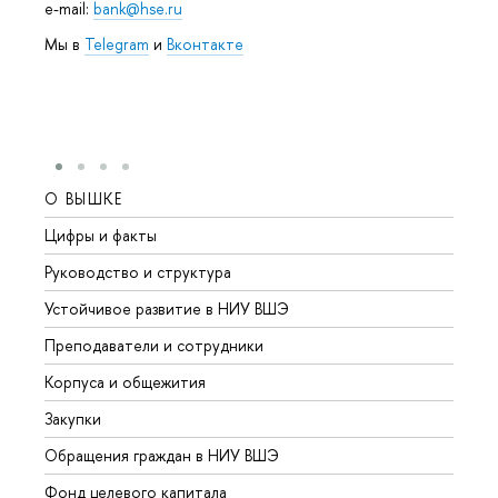
e-mail:
bank@hse.ru
Мы в
Telegram
и
Вконтакте
О ВЫШКЕ
ОБР
Цифры и факты
Лице
Руководство и структура
Довуз
Устойчивое развитие в НИУ ВШЭ
Олим
Преподаватели и сотрудники
Прием
Корпуса и общежития
Вышк
Закупки
Прием
Обращения граждан в НИУ ВШЭ
Аспир
Фонд целевого капитала
Допол