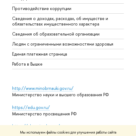
Противодействие коррупции
Центр
Сведения о доходах, расходах, об имуществе и
Бизне
обязательствах имущественного характера
Образ
Сведения об образовательной организации
Обрат
Людям с ограниченными возможностями здоровья
Единая платежная страница
Работа в Вышке
http://www.minobrnauki.gov.ru/
Министерство науки и высшего образования РФ
https://edu.gov.ru/
Министерство просвещения РФ
https://elearning.hse.ru/mooc
Массовые открытые онлайн-курсы
Мы используем файлы cookies для улучшения работы сайта