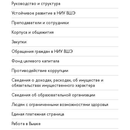
Руководство и структура
Довуз
Устойчивое развитие в НИУ ВШЭ
Олим
Преподаватели и сотрудники
Прием
Корпуса и общежития
Вышк
Закупки
Прием
Обращения граждан в НИУ ВШЭ
Аспир
Фонд целевого капитала
Допол
Противодействие коррупции
Центр
Сведения о доходах, расходах, об имуществе и
Бизне
обязательствах имущественного характера
Образ
Сведения об образовательной организации
Обрат
Людям с ограниченными возможностями здоровья
Единая платежная страница
Работа в Вышке