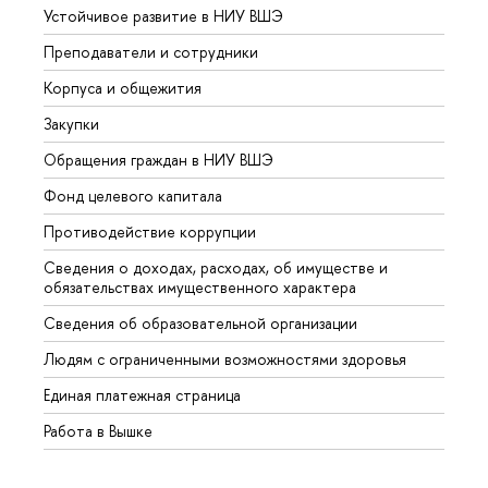
Устойчивое развитие в НИУ ВШЭ
Олим
Преподаватели и сотрудники
Прием
Корпуса и общежития
Вышк
Закупки
Прием
Обращения граждан в НИУ ВШЭ
Аспир
Фонд целевого капитала
Допол
Противодействие коррупции
Центр
Сведения о доходах, расходах, об имуществе и
Бизне
обязательствах имущественного характера
Образ
Сведения об образовательной организации
Обрат
Людям с ограниченными возможностями здоровья
Единая платежная страница
Работа в Вышке