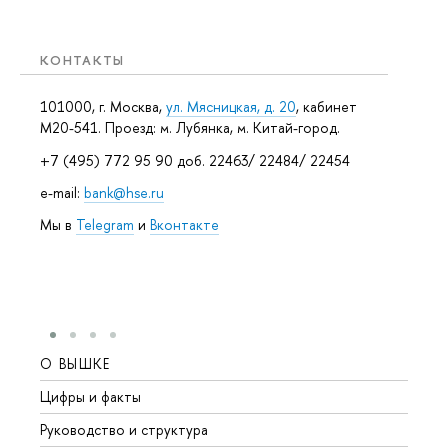
КОНТАКТЫ
101000, г. Москва,
ул. Мясницкая, д. 20
, кабинет
М20-541. Проезд: м. Лубянка, м. Китай-город.
+7 (495) 772 95 90 доб. 22463/ 22484/ 22454
e-mail:
bank@hse.ru
Мы в
Telegram
и
Вконтакте
О ВЫШКЕ
ОБР
Цифры и факты
Лице
Руководство и структура
Довуз