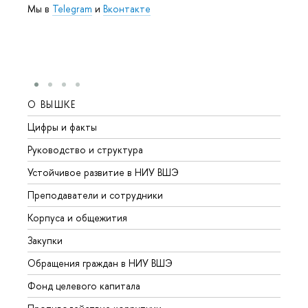
Мы в
Telegram
и
Вконтакте
О ВЫШКЕ
ОБР
Цифры и факты
Лице
Руководство и структура
Довуз
Устойчивое развитие в НИУ ВШЭ
Олим
Преподаватели и сотрудники
Прием
Корпуса и общежития
Вышк
Закупки
Прием
Обращения граждан в НИУ ВШЭ
Аспир
Фонд целевого капитала
Допол