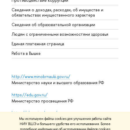
Противодействие коррупции
Центр
Сведения о доходах, расходах, об имуществе и
Бизне
обязательствах имущественного характера
Образ
Сведения об образовательной организации
Обрат
Людям с ограниченными возможностями здоровья
Единая платежная страница
Работа в Вышке
http://www.minobrnauki.gov.ru/
Министерство науки и высшего образования РФ
https://edu.gov.ru/
Министерство просвещения РФ
https://elearning.hse.ru/mooc
Массовые открытые онлайн-курсы
Мы используем файлы cookies для улучшения работы сайта
НИУ ВШЭ и большего удобства его использования. Более
подробную информацию об использовании файлов cookies