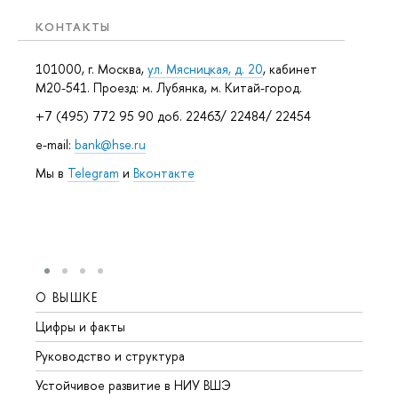
КОНТАКТЫ
101000, г. Москва,
ул. Мясницкая, д. 20
, кабинет
М20-541. Проезд: м. Лубянка, м. Китай-город.
+7 (495) 772 95 90 доб. 22463/ 22484/ 22454
e-mail:
bank@hse.ru
Мы в
Telegram
и
Вконтакте
О ВЫШКЕ
ОБР
Цифры и факты
Лице
Руководство и структура
Довуз
Устойчивое развитие в НИУ ВШЭ
Олим