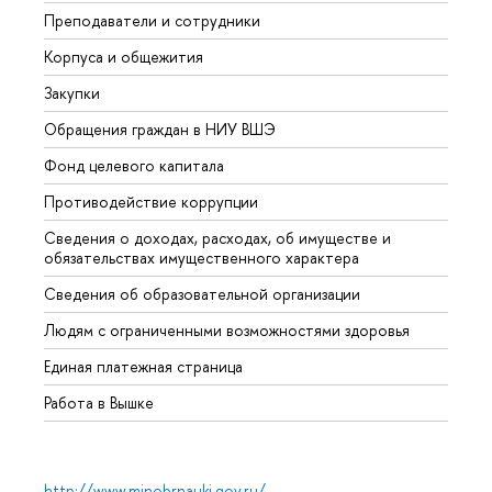
Преподаватели и сотрудники
Прием
Корпуса и общежития
Вышк
Закупки
Прием
Обращения граждан в НИУ ВШЭ
Аспир
Фонд целевого капитала
Допол
Противодействие коррупции
Центр
Сведения о доходах, расходах, об имуществе и
Бизне
обязательствах имущественного характера
Образ
Сведения об образовательной организации
Обрат
Людям с ограниченными возможностями здоровья
Единая платежная страница
Работа в Вышке
http://www.minobrnauki.gov.ru/