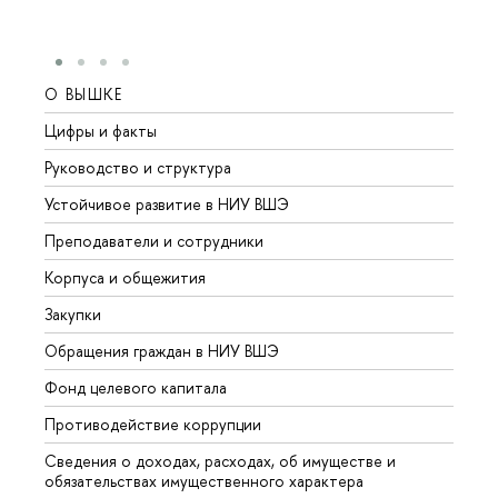
О ВЫШКЕ
ОБР
Цифры и факты
Лице
Руководство и структура
Довуз
Устойчивое развитие в НИУ ВШЭ
Олим
Преподаватели и сотрудники
Прием
Корпуса и общежития
Вышк
Закупки
Прием
Обращения граждан в НИУ ВШЭ
Аспир
Фонд целевого капитала
Допол
Противодействие коррупции
Центр
Сведения о доходах, расходах, об имуществе и
Бизне
обязательствах имущественного характера
Образ