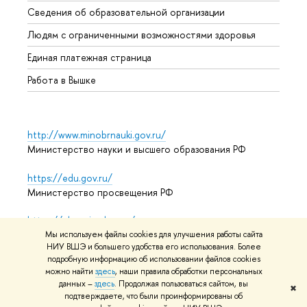
Сведения об образовательной организации
Обрат
Людям с ограниченными возможностями здоровья
Единая платежная страница
Работа в Вышке
http://www.minobrnauki.gov.ru/
Министерство науки и высшего образования РФ
https://edu.gov.ru/
Министерство просвещения РФ
https://elearning.hse.ru/mooc
Массовые открытые онлайн-курсы
Мы используем файлы cookies для улучшения работы сайта
НИУ ВШЭ и большего удобства его использования. Более
подробную информацию об использовании файлов cookies
можно найти
здесь
, наши правила обработки персональных
данных –
здесь
. Продолжая пользоваться сайтом, вы
© НИУ ВШЭ 1993–2026
Адреса и контакты
Условия
✖
подтверждаете, что были проинформированы об
использования материалов
Политика конфиденциальности