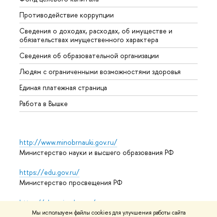
Противодействие коррупции
Центр
Сведения о доходах, расходах, об имуществе и
Бизне
обязательствах имущественного характера
Образ
Сведения об образовательной организации
Обрат
Людям с ограниченными возможностями здоровья
Единая платежная страница
Работа в Вышке
http://www.minobrnauki.gov.ru/
Министерство науки и высшего образования РФ
https://edu.gov.ru/
Министерство просвещения РФ
https://elearning.hse.ru/mooc
Массовые открытые онлайн-курсы
Мы используем файлы cookies для улучшения работы сайта