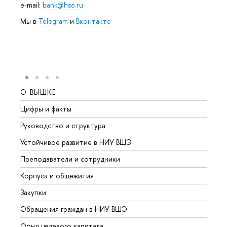
e-mail:
bank@hse.ru
Мы в
Telegram
и
Вконтакте
О ВЫШКЕ
ОБР
Цифры и факты
Лице
Руководство и структура
Довуз
Устойчивое развитие в НИУ ВШЭ
Олим
Преподаватели и сотрудники
Прием
Корпуса и общежития
Вышк
Закупки
Прием
Обращения граждан в НИУ ВШЭ
Аспир
Фонд целевого капитала
Допол