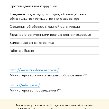
Противодействие коррупции
Центр
Сведения о доходах, расходах, об имуществе и
Бизне
обязательствах имущественного характера
Образ
Сведения об образовательной организации
Обрат
Людям с ограниченными возможностями здоровья
Единая платежная страница
Работа в Вышке
http://www.minobrnauki.gov.ru/
Министерство науки и высшего образования РФ
https://edu.gov.ru/
Министерство просвещения РФ
https://elearning.hse.ru/mooc
Массовые открытые онлайн-курсы
Мы используем файлы cookies для улучшения работы сайта