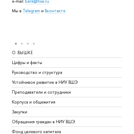
e-mail:
bank@hse.ru
Мы в
Telegram
и
Вконтакте
О ВЫШКЕ
ОБР
Цифры и факты
Лице
Руководство и структура
Довуз
Устойчивое развитие в НИУ ВШЭ
Олим
Преподаватели и сотрудники
Прием
Корпуса и общежития
Вышк
Закупки
Прием
Обращения граждан в НИУ ВШЭ
Аспир
Фонд целевого капитала
Допол