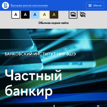
A
A
A
АБB
АБB
АБB
Высшая школа экономики
Меню
А
А
А
А
А
Обычная версия сайта
БАНКОВСКИЙ ИНСТИТУТ НИУ ВШЭ
Частный
банкир