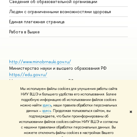
Сведения об образовательной организации
О
Людям с ограниченными возможностями здоровья
Единая платежная страница
Работа в Вышке
http://www.minobrnauki.gov.ru/
Министерство науки и высшего образования РФ
https://edu.gov.ru/
Министерство просвещения РФ
https://elearning.hse.ru/mooc
Мы используем файлы cookies для улучшения работы сайта
Массовые открытые онлайн-курсы
НИУ ВШЭ и большего удобства его использования. Более
подробную информацию об использовании файлов cookies
можно найти
здесь
, наши правила обработки персональных
данных –
здесь
. Продолжая пользоваться сайтом, вы
✖
© НИУ ВШЭ 1993–2026
Адреса и контакты
Условия
подтверждаете, что были проинформированы об
использования материалов
Политика конфиденциальности
Карта
использовании файлов cookies сайтом НИУ ВШЭ и согласны
сайта
с нашими правилами обработки персональных данных. Вы
Шрифты HSE Sans и HSE Slab разработаны в
Школе дизайна НИУ
можете отключить файлы cookies в настройках Вашего
ВШЭ