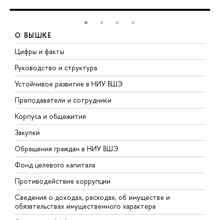
О ВЫШКЕ
Цифры и факты
Л
Руководство и структура
Д
Устойчивое развитие в НИУ ВШЭ
О
Преподаватели и сотрудники
П
Корпуса и общежития
В
Закупки
П
Обращения граждан в НИУ ВШЭ
А
Фонд целевого капитала
Д
Противодействие коррупции
Ц
Сведения о доходах, расходах, об имуществе и
Б
обязательствах имущественного характера
О