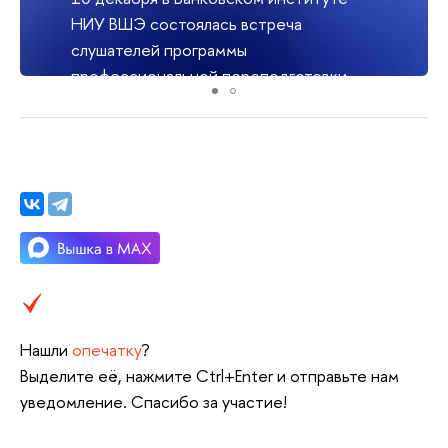
НИУ ВШЭ состоялась встреча
слушателей программы
профессиональной переподготовки
«Частный банкир» с проектным
директором ведущей
исследовательской компании на
российском рынке финансовых услуг
Frank RG Любовью Прокоповой.
Нашли
опечатку
?
Выделите её, нажмите Ctrl+Enter и отправьте нам
уведомление. Спасибо за участие!