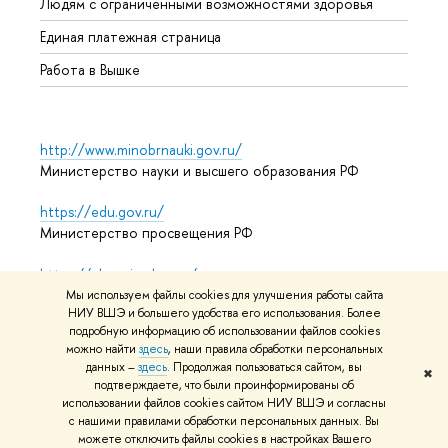
Людям с ограниченными возможностями здоровья
Единая платежная страница
Работа в Вышке
http://www.minobrnauki.gov.ru/
Министерство науки и высшего образования РФ
https://edu.gov.ru/
Министерство просвещения РФ
https://elearning.hse.ru/mooc
Массовые открытые онлайн-курсы
Мы используем файлы cookies для улучшения работы сайта
НИУ ВШЭ и большего удобства его использования. Более
подробную информацию об использовании файлов cookies
можно найти
здесь
, наши правила обработки персональных
© НИУ ВШЭ 1993–2026
Адреса и контакты
Условия
данных –
здесь
. Продолжая пользоваться сайтом, вы
✖
подтверждаете, что были проинформированы об
использования материалов
Политика конфиденциальности
использовании файлов cookies сайтом НИУ ВШЭ и согласны
Карта сайта
с нашими правилами обработки персональных данных. Вы
можете отключить файлы cookies в настройках Вашего
Редактору