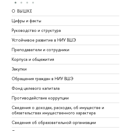
О ВЫШКЕ
ОБР
Цифры и факты
Лице
Руководство и структура
Довуз
Устойчивое развитие в НИУ ВШЭ
Олим
Преподаватели и сотрудники
Прием
Корпуса и общежития
Вышк
Закупки
Прием
Обращения граждан в НИУ ВШЭ
Аспир
Фонд целевого капитала
Допол
Противодействие коррупции
Центр
Сведения о доходах, расходах, об имуществе и
Бизне
обязательствах имущественного характера
Образ
Сведения об образовательной организации
Обрат