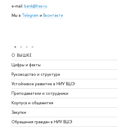
e-mail:
bank@hse.ru
Мы в
Telegram
и
Вконтакте
О ВЫШКЕ
ОБР
Цифры и факты
Лице
Руководство и структура
Довуз
Устойчивое развитие в НИУ ВШЭ
Олим
Преподаватели и сотрудники
Прием
Корпуса и общежития
Вышк
Закупки
Прием
Обращения граждан в НИУ ВШЭ
Аспир