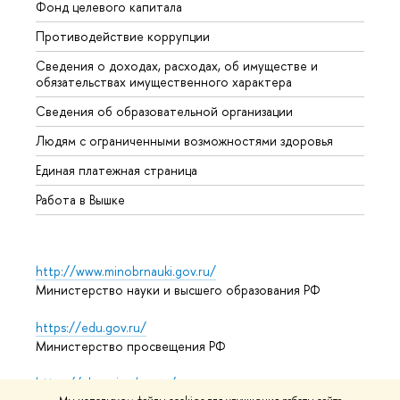
Фонд целевого капитала
Допол
Противодействие коррупции
Центр
Сведения о доходах, расходах, об имуществе и
Бизне
обязательствах имущественного характера
Образ
Сведения об образовательной организации
Обрат
Людям с ограниченными возможностями здоровья
Единая платежная страница
Работа в Вышке
http://www.minobrnauki.gov.ru/
Министерство науки и высшего образования РФ
https://edu.gov.ru/
Министерство просвещения РФ
https://elearning.hse.ru/mooc