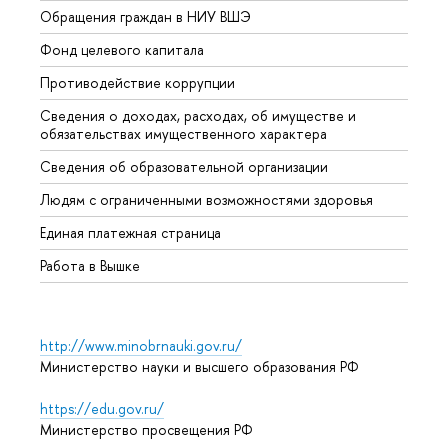
Обращения граждан в НИУ ВШЭ
Аспир
Фонд целевого капитала
Допол
Противодействие коррупции
Центр
Сведения о доходах, расходах, об имуществе и
Бизне
обязательствах имущественного характера
Образ
Сведения об образовательной организации
Обрат
Людям с ограниченными возможностями здоровья
Единая платежная страница
Работа в Вышке
http://www.minobrnauki.gov.ru/
Министерство науки и высшего образования РФ
https://edu.gov.ru/
Министерство просвещения РФ