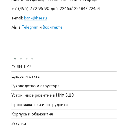
+7 (495) 772 95 90 доб. 22463/ 22484/ 22454
e-mail:
bank@hse.ru
Мы в
Telegram
и
Вконтакте
О ВЫШКЕ
ОБР
Цифры и факты
Лице
Руководство и структура
Довуз
Устойчивое развитие в НИУ ВШЭ
Олим
Преподаватели и сотрудники
Прием
Корпуса и общежития
Вышк
Закупки
Прием