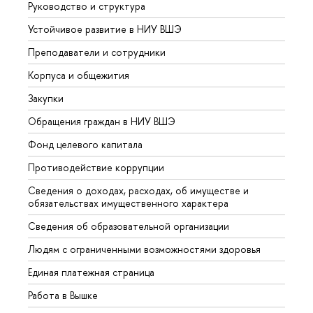
Руководство и структура
Довуз
Устойчивое развитие в НИУ ВШЭ
Олим
Преподаватели и сотрудники
Прием
Корпуса и общежития
Вышк
Закупки
Прием
Обращения граждан в НИУ ВШЭ
Аспир
Фонд целевого капитала
Допол
Противодействие коррупции
Центр
Сведения о доходах, расходах, об имуществе и
Бизне
обязательствах имущественного характера
Образ
Сведения об образовательной организации
Обрат
Людям с ограниченными возможностями здоровья
Единая платежная страница
Работа в Вышке