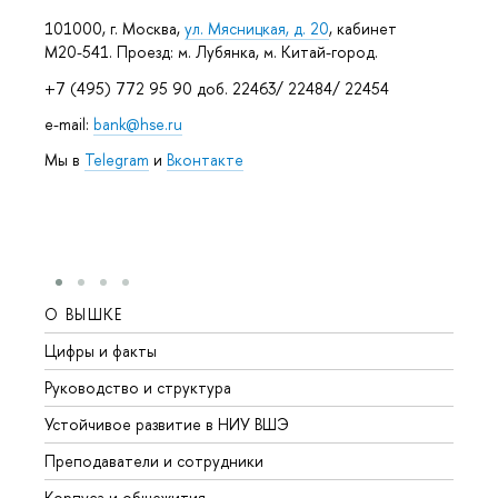
101000, г. Москва,
ул. Мясницкая, д. 20
, кабинет
М20-541. Проезд: м. Лубянка, м. Китай-город.
+7 (495) 772 95 90 доб. 22463/ 22484/ 22454
e-mail:
bank@hse.ru
Мы в
Telegram
и
Вконтакте
О ВЫШКЕ
ОБР
Цифры и факты
Лице
Руководство и структура
Довуз
Устойчивое развитие в НИУ ВШЭ
Олим
Преподаватели и сотрудники
Прием
Корпуса и общежития
Вышк