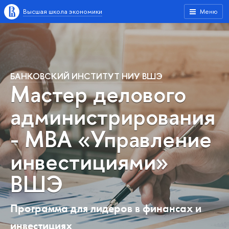
Высшая школа экономики
Меню
БАНКОВСКИЙ ИНСТИТУТ НИУ ВШЭ
Мастер делового
администрирования
- MBA «Управление
инвестициями»
ВШЭ
Программа для лидеров в финансах и
инвестициях