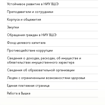
Устойчивое развитие в НИУ ВШЭ
О
Преподаватели и сотрудники
П
Корпуса и общежития
В
Закупки
П
Обращения граждан в НИУ ВШЭ
А
Фонд целевого капитала
Д
Противодействие коррупции
Ц
Сведения о доходах, расходах, об имуществе и
Б
обязательствах имущественного характера
О
Сведения об образовательной организации
О
Людям с ограниченными возможностями здоровья
Единая платежная страница
Работа в Вышке