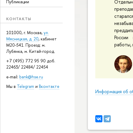
Отдел
Публикации
препода
старал
КОНТАКТЫ
незабы
преддип
101000, г. Москва,
ул.
России 
Мясницкая, д. 20
, кабинет
работы, 
М20-541. Проезд: м.
Лубянка, м. Китай-город.
+7 (495) 772 95 90 доб.
22463/ 22484/ 22454
e-mail:
bank@hse.ru
Мы в
Telegram
и
Вконтакте
Информация об о