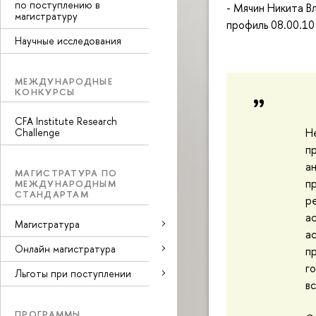
по поступлению в
- Мячин Никита В
магистратуру
профиль 08.00.10
Научные исследования
МЕЖДУНАРОДНЫЕ
КОНКУРСЫ
CFA Institute Research
Н
Challenge
п
а
МАГИСТРАТУРА ПО
п
МЕЖДУНАРОДНЫМ
СТАНДАРТАМ
р
а
Магистратура
а
Онлайн магистратура
п
г
Льготы при поступлении
в
ПРОГРАММЫ