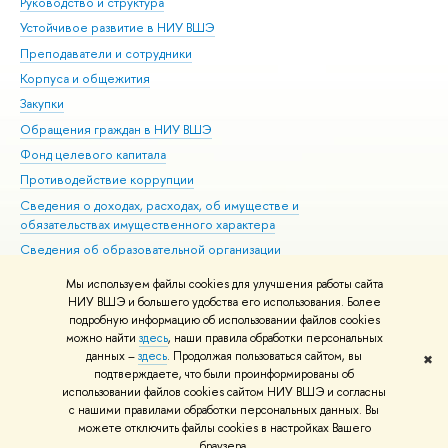
Руководство и структура
Дов
Устойчивое развитие в НИУ ВШЭ
Ол
Преподаватели и сотрудники
При
Корпуса и общежития
Вы
Закупки
При
Обращения граждан в НИУ ВШЭ
Ас
Фонд целевого капитала
До
Противодействие коррупции
Цен
Сведения о доходах, расходах, об имуществе и
Би
обязательствах имущественного характера
Об
Сведения об образовательной организации
Обр
Людям с ограниченными возможностями здоровья
Мы используем файлы cookies для улучшения работы сайта
Единая платежная страница
НИУ ВШЭ и большего удобства его использования. Более
подробную информацию об использовании файлов cookies
Работа в Вышке
можно найти
здесь
, наши правила обработки персональных
данных –
здесь
. Продолжая пользоваться сайтом, вы
✖
Редактору
подтверждаете, что были проинформированы об
© НИУ ВШЭ 1993–2026
Адреса и контакты
Условия использования
использовании файлов cookies сайтом НИУ ВШЭ и согласны
с нашими правилами обработки персональных данных. Вы
материалов
Политика конфиденциальности
Карта сайта
можете отключить файлы cookies в настройках Вашего
Шрифты HSE Sans и HSE Slab разработаны в
Школе дизайна НИУ ВШЭ
браузера.