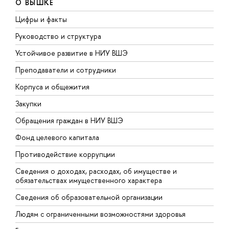
О ВЫШКЕ
Цифры и факты
Л
Руководство и структура
Д
Устойчивое развитие в НИУ ВШЭ
О
Преподаватели и сотрудники
П
Корпуса и общежития
В
Закупки
П
Обращения граждан в НИУ ВШЭ
А
Фонд целевого капитала
Д
Противодействие коррупции
Ц
Сведения о доходах, расходах, об имуществе и
Б
обязательствах имущественного характера
О
Сведения об образовательной организации
О
Людям с ограниченными возможностями здоровья