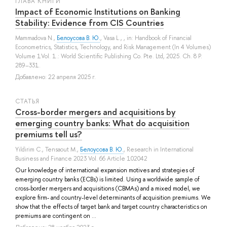
ГЛАВА КНИГИ
Impact of Economic Institutions on Banking
Stability: Evidence from CIS Countries
Mammadova N.
,
Белоусова В. Ю.
,
Vasa L.
, , in: Handbook of Financial
Econometrics, Statistics, Technology, and Risk Management (In 4 Volumes)
Volume 1Vol. 1.: World Scientific Publishing Co. Pte. Ltd, 2025. Ch. 8 P.
289–331.
Добавлено: 22 апреля 2025 г.
СТАТЬЯ
Cross-border mergers and acquisitions by
emerging country banks: What do acquisition
premiums tell us?
Yildirim C.
,
Tensaout M.
,
Белоусова В. Ю.
, Research in International
Business and Finance 2023 Vol. 66 Article 102042
Our knowledge of international expansion motives and strategies of
emerging country banks (ECBs) is limited. Using a worldwide sample of
cross-border mergers and acquisitions (CBMAs) and a mixed model, we
explore firm- and country-level determinants of acquisition premiums. We
show that the effects of target bank and target country characteristics on
premiums are contingent on ...