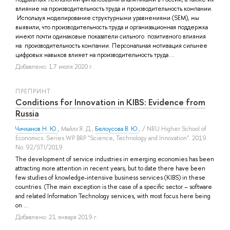
влияние на производительность труда и производительность компании.
Используя моделирование структурными уравнениями (SEM), мы
выявили, что производительность труда и организационная поддержка
имеют почти одинаковые показатели сильного позитивного влияния
на производительность компании. Персональная мотивация сильнее
цифровых навыков влияет на производительность труда ...
Добавлено: 17 июля 2020 г.
ПРЕПРИНТ
Conditions for Innovation in KIBS: Evidence from
Russia
Чичканов Н. Ю.
,
Майлз Я. Д.
,
Белоусова В. Ю.
, / NRU Higher School of
Economics. Series WP BRP "Science, Technology and Innovation". 2019.
No. 92/STI/2019.
The development of service industries in emerging economies has been
attracting more attention in recent years, but to date there have been
few studies of knowledge-intensive business services (KIBS) in these
countries. (The main exception is the case of a specific sector – software
and related Information Technology services, with most focus here being
on ...
Добавлено: 21 января 2019 г.