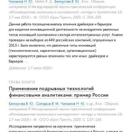
Чичканов Н. Ю.
,
Майлз Я. Д.
,
Белоусова В. Ю.
, В кн.: Сборник
материалов III Международной научно-практической конференции
«Инновационная экономика и менеджмент: методы и технология» 16-
17 мая 2018 г.: М.: ООО «Грин Принт», 2020. С. 294–299.
Данная работа посвящена анализу влияния драйверов и барьеров
для ведения инновационной деятельности на внедрение различных
типов инноваций компаниями сектора интеллектуальных услуг. Анализ
проведен на выборке из 449 российских компаний, опрошенных в
2015 г. Было выявлено, что различные типы инноваций
(технологические, маркетинговые, организационные)
характеризуются разным влиянием тех или иных драйверов и
барьеров. ...
Добавлено: 17 июля 2020 г.
ГЛАВА КНИГИ
Применение подрывных технологий
финансовыми аналитиками: пример России
Белоусова В. Ю.
,
Солодков В. М.
,
Чичканов Н. Ю.
и др.
, В кн.: Сборник
материалов III Международной научно-практической конференции
«Инновационная экономика и менеджмент: методы и технология» 16-
17 мая 2018 г.: М.: ООО «Грин Принт», 2020. С. 157–165.
Исследование направлено на изучение применения
подрывных технологий финансовыми аналитиками в России, а также их