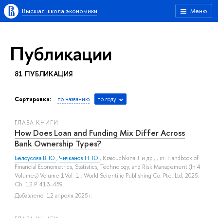
Высшая школа экономики
Меню
Публикации
81 ПУБЛИКАЦИЯ
Сортировка:
по названию
по году
ГЛАВА КНИГИ
How Does Loan and Funding Mix Differ Across
Bank Ownership Types?
Белоусова В. Ю.
,
Чичканов Н. Ю.
,
Kraiouchkina J.
и др.
, , in: Handbook of
Financial Econometrics, Statistics, Technology, and Risk Management (In 4
Volumes) Volume 1Vol. 1.: World Scientific Publishing Co. Pte. Ltd, 2025.
Ch. 12 P. 413–459.
Добавлено: 12 апреля 2025 г.