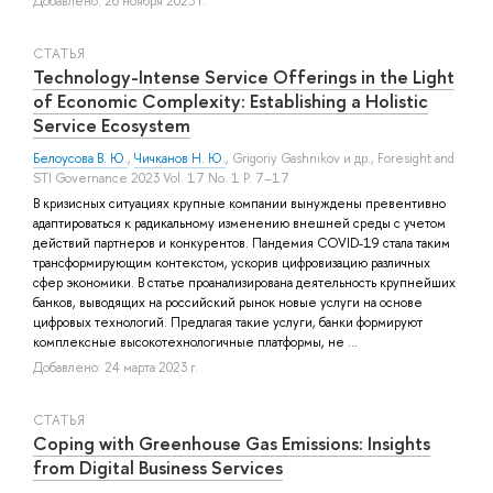
Добавлено: 28 ноября 2023 г.
СТАТЬЯ
Technology-Intense Service Offerings in the Light
of Economic Complexity: Establishing a Holistic
Service Ecosystem
Белоусова В. Ю.
,
Чичканов Н. Ю.
,
Grigoriy Gashnikov
и др.
, Foresight and
STI Governance 2023 Vol. 17 No. 1 P. 7–17
В кризисных ситуациях крупные компании вынуждены превентивно
адаптироваться к радикальному изменению внешней среды с учетом
действий партнеров и конкурентов. Пандемия COVID-19 стала таким
трансформирующим контекстом, ускорив цифровизацию различных
сфер экономики. В статье проанализирована деятельность крупнейших
банков, выводящих на российский рынок новые услуги на основе
цифровых технологий. Предлагая такие услуги, банки формируют
комплексные высокотехнологичные платформы, не ...
Добавлено: 24 марта 2023 г.
СТАТЬЯ
Coping with Greenhouse Gas Emissions: Insights
from Digital Business Services