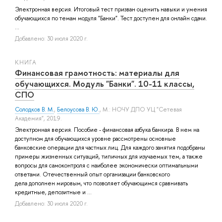
Электронная версия. Итоговый тест призван оценить навыки и умения
обучающихся по темам модуля "Банки". Тест доступен для онлайн сдачи.
...
Добавлено: 30 июля 2020 г.
КНИГА
Финансовая грамотность: материалы для
обучающихся. Модуль "Банки". 10-11 классы,
СПО
Солодков В. М.
,
Белоусова В. Ю.
, М.: НОЧУ ДПО УЦ "Сетевая
Академия", 2019.
Электронная версия. Пособие - финансовая азбука банкира. В нем на
доступном для обучающихся уровне рассмотрены основные
банковские операции для частных лиц. Для каждого занятия подобраны
примеры жизненных ситуаций, типичных для изучаемых тем, а также
вопросы для самоконтроля с наиболее экономически оптимальными
ответами. Отечественный опыт организации банковского
дела дополнен мировым, что позволяет обучающимся сравнивать
кредитные, депозитные и ...
Добавлено: 30 июля 2020 г.