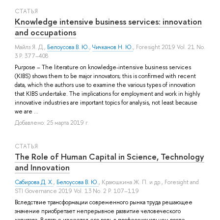
СТАТЬЯ
Knowledge intensive business services: innovation
and occupations
Майлз Я. Д.
,
Белоусова В. Ю.
,
Чичканов Н. Ю.
, Foresight 2019 Vol. 21 No.
3 P. 377–408
Purpose – The literature on knowledge-intensive business services
(KIBS) shows them to be major innovators; this is confirmed with recent
data, which the authors use to examine the various types of innovation
that KIBS undertake. The implications for employment and work in highly
innovative industries are important topics for analysis, not least because
we are ...
Добавлено: 25 марта 2019 г.
СТАТЬЯ
The Role of Human Capital in Science, Technology
and Innovation
Сабирова Д. Х.
,
Белоусова В. Ю.
,
Краюшкина Ж. П.
и др.
, Foresight and
STI Governance 2019 Vol. 13 No. 2 P. 107–119
Вследствие трансформации современного рынка труда решающее
значение приобретает непрерывное развитие человеческого