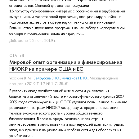
капитала. В статье изучается его роль в профессиональном росте
специалистов. Основой для анализа послужили
16 полуструктурированных интервью с российскими и зарубежными
выпускниками магистерской программы, специализирующейся на
подготовке экспертов в сфере науки, технологий и инноваций.
Большинство выпускников программы нашли работу в корпоративном
секторе и исследовательских центрах, но ...
Добавлено: 25 июня 2019 г.
СТАТЬЯ
Мировой опыт организации и финансирования
НИОКР на примере США и ЕС
Усоскин В. М.
,
Белоусова В. Ю.
,
Чичканов Н. Ю.
, Международные
процессы 2019 Т. 17 № 1 С. 38–61
В условиях спада хозяйственной активности и ужесточения
бюджетных ограничений после мирового финансового кризиса 2007–
2009 годов страны–участницы ОЭСР уделяют повышенное внимание
реализации программ НИОКР как одному из средств повышения
темпов экономического роста и уровня общественного
благосостояния. В свою очередь, развивающиеся страны
заинтересованы в заимствовании и последующей адаптации лучших
западных практик к национальным особенностям для обеспечения
устойчивого ...