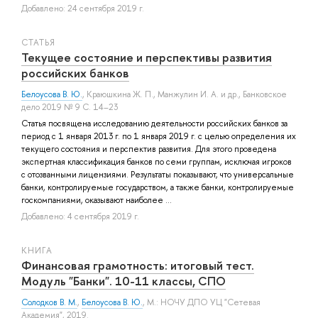
Добавлено: 24 сентября 2019 г.
СТАТЬЯ
Текущее состояние и перспективы развития
российских банков
Белоусова В. Ю.
,
Краюшкина Ж. П.
,
Манжулин И. А.
и др.
, Банковское
дело 2019 № 9 С. 14–23
Статья посвящена исследованию деятельности российских банков за
период с 1 января 2013 г. по 1 января 2019 г. с целью определения их
текущего состояния и перспектив развития. Для этого проведена
экспертная классификация банков по семи группам, исключая игроков
с отозванными лицензиями. Результаты показывают, что универсальные
банки, контролируемые государством, а также банки, контролируемые
госкомпаниями, оказывают наиболее ...
Добавлено: 4 сентября 2019 г.
КНИГА
Финансовая грамотность: итоговый тест.
Модуль "Банки". 10-11 классы, СПО
Солодков В. М.
,
Белоусова В. Ю.
, М.: НОЧУ ДПО УЦ "Сетевая
Академия", 2019.