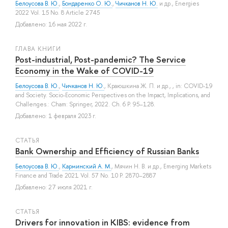
Белоусова В. Ю.
,
Бондаренко О. Ю.
,
Чичканов Н. Ю.
и др.
, Energies
2022 Vol. 15 No. 8 Article 2745
Добавлено: 16 мая 2022 г.
ГЛАВА КНИГИ
Post-industrial, Post-pandemic? The Service
Economy in the Wake of COVID-19
Белоусова В. Ю.
,
Чичканов Н. Ю.
,
Краюшкина Ж. П.
и др.
, , in: COVID-19
and Society. Socio-Economic Perspectives on the Impact, Implications, and
Challenges.: Cham: Springer, 2022. Ch. 6 P. 95–128.
Добавлено: 1 февраля 2023 г.
СТАТЬЯ
Bank Ownership and Efficiency of Russian Banks
Белоусова В. Ю.
,
Карминский А. М.
,
Мячин Н. В.
и др.
, Emerging Markets
Finance and Trade 2021 Vol. 57 No. 10 P. 2870–2887
Добавлено: 27 июля 2021 г.
СТАТЬЯ
Drivers for innovation in KIBS: evidence from